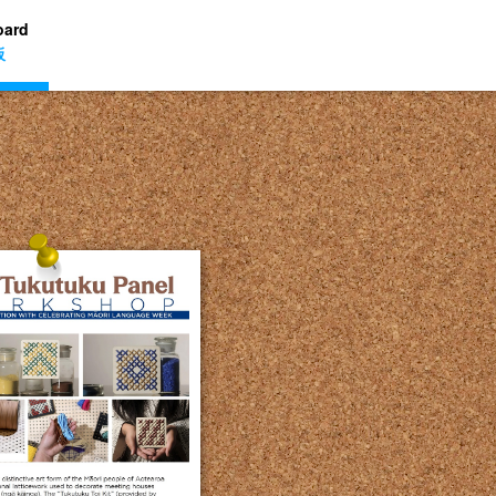
oard
板